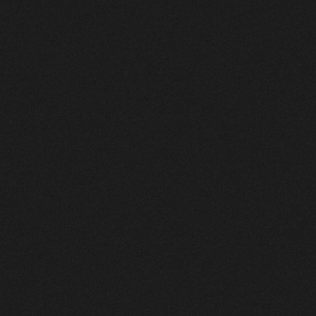
SAISON 26–27
RO