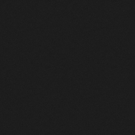
LA 
SAISON 26–27
L