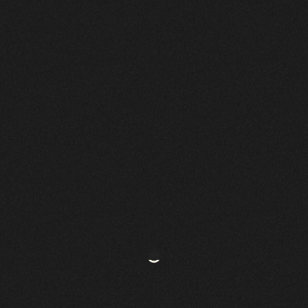
POÉTIQU
’INSTAB